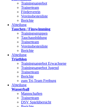
Trainingsangebot
Trainerteam
Förderverein
Vereinsbestenliste
Berichte
Abteilung
Tauchen / Finswimming
Trainingsgruppen
Tauchausbildung
Trainerteam
Vereinsbestenliste
Berichte
Abteilung
Triathlon
Trainingsangebot Erwachsene
Trainingsangebot Jugend
Trainerteam
Berichte
zum Tri-Team Freiburg
Abteilung
Wasserball
Mannschaften
Trainerteam
DSV Spielübersicht
Berichte