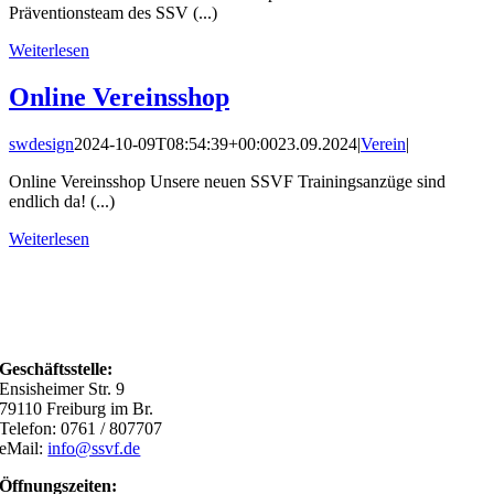
Präventionsteam des SSV (...)
Weiterlesen
Online Vereinsshop
swdesign
2024-10-09T08:54:39+00:00
23.09.2024
|
Verein
|
Online Vereinsshop Unsere neuen SSVF Trainingsanzüge sind
endlich da! (...)
Weiterlesen
Geschäftsstelle:
Ensisheimer Str. 9
79110 Freiburg im Br.
Telefon: 0761 / 807707
eMail:
info@ssvf.de
Öffnungszeiten: