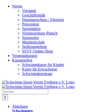
Zum
Verein
Inhalt
Vorstand
springen
Geschäftsstelle
Hauptausschuss / Ehrenrat
Prävention
Sportstätten
Vereinszeitung Platsch
Sponsoren
Mitgliedschaft
Stellenangebote
SSVF Online-Shop
Veranstaltungen
Kursangebot
Schwimmkurse für Kinder
Kurse für Erwachsene
Schwimmkursteam
Suche
nach:
Abteilung
Schwimmen