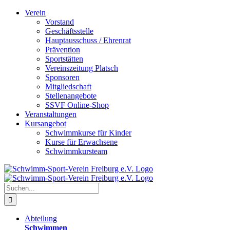
Zum
Verein
Inhalt
Vorstand
springen
Geschäftsstelle
Hauptausschuss / Ehrenrat
Prävention
Sportstätten
Vereinszeitung Platsch
Sponsoren
Mitgliedschaft
Stellenangebote
SSVF Online-Shop
Veranstaltungen
Kursangebot
Schwimmkurse für Kinder
Kurse für Erwachsene
Schwimmkursteam
Suche
nach:
Abteilung
Schwimmen