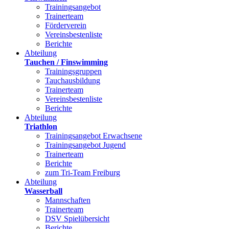
Trainingsangebot
Trainerteam
Förderverein
Vereinsbestenliste
Berichte
Abteilung
Tauchen / Finswimming
Trainingsgruppen
Tauchausbildung
Trainerteam
Vereinsbestenliste
Berichte
Abteilung
Triathlon
Trainingsangebot Erwachsene
Trainingsangebot Jugend
Trainerteam
Berichte
zum Tri-Team Freiburg
Abteilung
Wasserball
Mannschaften
Trainerteam
DSV Spielübersicht
Berichte