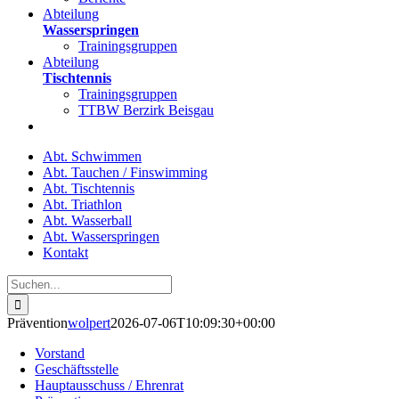
Abteilung
Wasserspringen
Trainingsgruppen
Abteilung
Tischtennis
Trainingsgruppen
TTBW Berzirk Beisgau
Abt. Schwimmen
Abt. Tauchen / Finswimming
Abt. Tischtennis
Abt. Triathlon
Abt. Wasserball
Abt. Wasserspringen
Kontakt
Suche
nach:
Prävention
wolpert
2026-07-06T10:09:30+00:00
Vorstand
Geschäftsstelle
Hauptausschuss / Ehrenrat