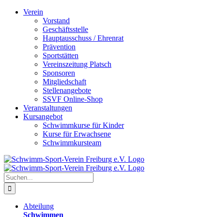
Zum
Verein
Inhalt
Vorstand
springen
Geschäftsstelle
Hauptausschuss / Ehrenrat
Prävention
Sportstätten
Vereinszeitung Platsch
Sponsoren
Mitgliedschaft
Stellenangebote
SSVF Online-Shop
Veranstaltungen
Kursangebot
Schwimmkurse für Kinder
Kurse für Erwachsene
Schwimmkursteam
Suche
nach:
Abteilung
Schwimmen