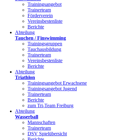
Trainingsangebot
Trainerteam
Förderverein
Vereinsbestenliste
Berichte
Abteilung
Tauchen / Finswimming
Trainingsgruppen
Tauchausbildung
Trainerteam
Vereinsbestenliste
Berichte
Abteilung
Triathlon
Trainingsangebot Erwachsene
Trainingsangebot Jugend
Trainerteam
Berichte
zum Tri-Team Freiburg
Abteilung
Wasserball
Mannschaften
Trainerteam
DSV Spielübersicht
Berichte