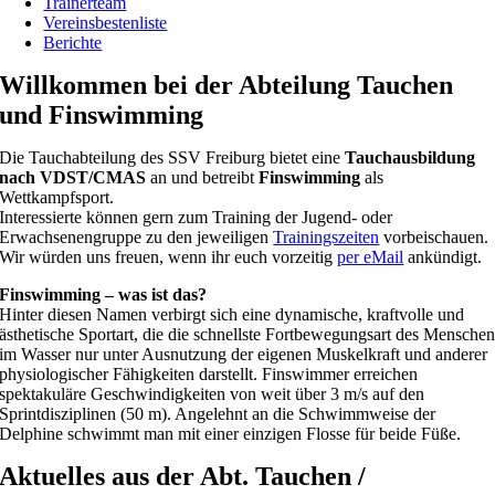
Trainerteam
Vereinsbestenliste
Berichte
Willkommen bei der Abteilung Tauchen
und Finswimming
Die Tauchabteilung des SSV Freiburg bietet eine
Tauchausbildung
nach VDST/CMAS
an und betreibt
Finswimming
als
Wettkampfsport.
Interessierte können gern zum Training der Jugend- oder
Erwachsenengruppe zu den jeweiligen
Trainingszeiten
vorbeischauen.
Wir würden uns freuen, wenn ihr euch vorzeitig
per eMail
ankündigt.
Finswimming – was ist das?
Hinter diesen Namen verbirgt sich eine dynamische, kraftvolle und
ästhetische Sportart, die die schnellste Fortbewegungsart des Mensche
im Wasser nur unter Ausnutzung der eigenen Muskelkraft und anderer
physiologischer Fähigkeiten darstellt. Finswimmer erreichen
spektakuläre Geschwindigkeiten von weit über 3 m/s auf den
Sprintdisziplinen (50 m). Angelehnt an die Schwimmweise der
Delphine schwimmt man mit einer einzigen Flosse für beide Füße.
Aktuelles aus der Abt. Tauchen /