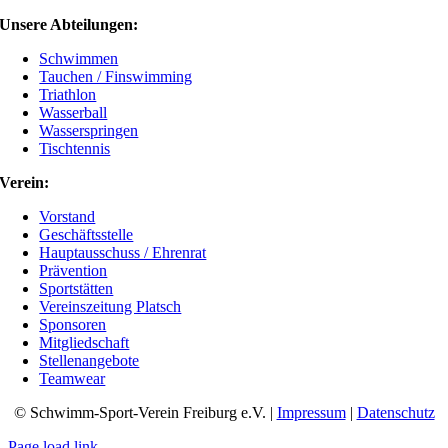
Unsere Abteilungen:
Schwimmen
Tauchen / Finswimming
Triathlon
Wasserball
Wasserspringen
Tischtennis
Verein:
Vorstand
Geschäftsstelle
Hauptausschuss / Ehrenrat
Prävention
Sportstätten
Vereinszeitung Platsch
Sponsoren
Mitgliedschaft
Stellenangebote
Teamwear
© Schwimm-Sport-Verein Freiburg e.V. |
Impressum
|
Datenschutz
Page load link