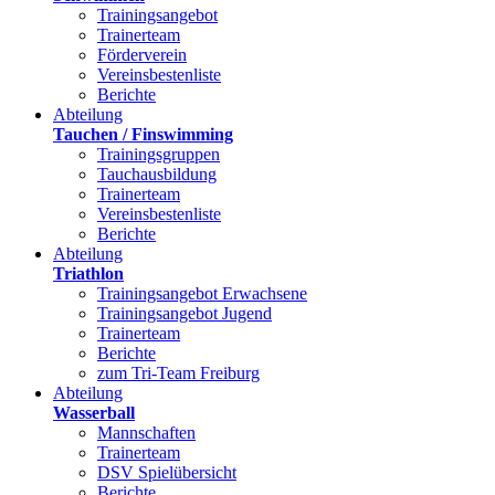
Trainingsangebot
Trainerteam
Förderverein
Vereinsbestenliste
Berichte
Abteilung
Tauchen / Finswimming
Trainingsgruppen
Tauchausbildung
Trainerteam
Vereinsbestenliste
Berichte
Abteilung
Triathlon
Trainingsangebot Erwachsene
Trainingsangebot Jugend
Trainerteam
Berichte
zum Tri-Team Freiburg
Abteilung
Wasserball
Mannschaften
Trainerteam
DSV Spielübersicht
Berichte