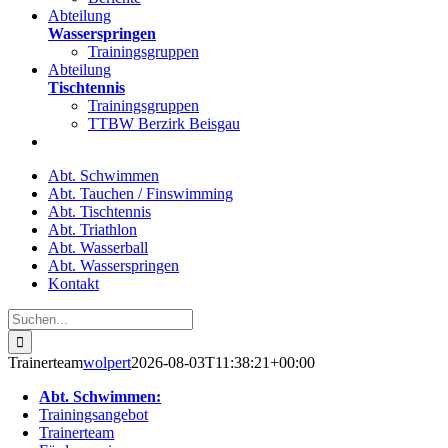
Abteilung
Wasserspringen
Trainingsgruppen
Abteilung
Tischtennis
Trainingsgruppen
TTBW Berzirk Beisgau
Abt. Schwimmen
Abt. Tauchen / Finswimming
Abt. Tischtennis
Abt. Triathlon
Abt. Wasserball
Abt. Wasserspringen
Kontakt
Suche
nach:
Trainerteam
wolpert
2026-08-03T11:38:21+00:00
Abt. Schwimmen:
Trainingsangebot
Trainerteam