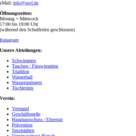
eMail:
info@ssvf.de
Öffnungszeiten:
Montag + Mittwoch
17:00 bis 19:00 Uhr
(während den Schulferien geschlossen)
Instagram
Unsere Abteilungen:
Schwimmen
Tauchen / Finswimming
Triathlon
Wasserball
Wasserspringen
Tischtennis
Verein:
Vorstand
Geschäftsstelle
Hauptausschuss / Ehrenrat
Prävention
Sportstätten
Vereinszeitung Platsch