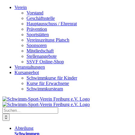
Zum
Verein
Inhalt
Vorstand
springen
Geschäftsstelle
Hauptausschuss / Ehrenrat
Prävention
Sportstätten
Vereinszeitung Platsch
Sponsoren
Mitgliedschaft
Stellenangebote
SSVF Online-Shop
Veranstaltungen
Kursangebot
Schwimmkurse für Kinder
Kurse für Erwachsene
Schwimmkursteam
Suche
nach:
Abteilung
Schwimmen