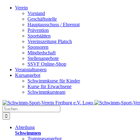
Zum
Verein
Inhalt
Vorstand
springen
Geschäftsstelle
Hauptausschuss / Ehrenrat
Prävention
Sportstätten
Vereinszeitung Platsch
Sponsoren
Mitgliedschaft
Stellenangebote
SSVF Online-Shop
Veranstaltungen
Kursangebot
Schwimmkurse für Kinder
Kurse für Erwachsene
Schwimmkursteam
Suche
nach:
Abteilung
Schwimmen
Trainingsangebot