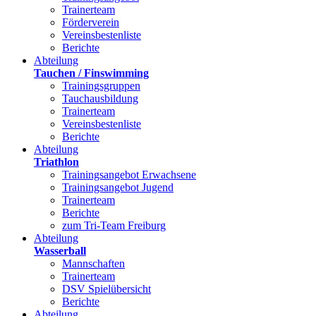
Trainerteam
Förderverein
Vereinsbestenliste
Berichte
Abteilung
Tauchen / Finswimming
Trainingsgruppen
Tauchausbildung
Trainerteam
Vereinsbestenliste
Berichte
Abteilung
Triathlon
Trainingsangebot Erwachsene
Trainingsangebot Jugend
Trainerteam
Berichte
zum Tri-Team Freiburg
Abteilung
Wasserball
Mannschaften
Trainerteam
DSV Spielübersicht
Berichte
Abteilung