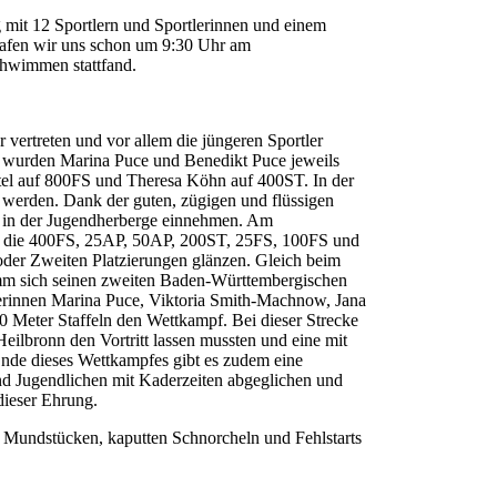
 mit 12 Sportlern und Sportlerinnen und einem
rafen wir uns schon um 9:30 Uhr am
chwimmen stattfand.
ertreten und vor allem die jüngeren Sportler
m wurden Marina Puce und Benedikt Puce jeweils
itel auf 800FS und Theresa Köhn auf 400ST. In der
werden. Dank der guten, zügigen und flüssigen
n in der Jugendherberge einnehmen. Am
g die 400FS, 25AP, 50AP, 200ST, 25FS, 100FS und
 oder Zweiten Platzierungen glänzen. Gleich beim
amm sich seinen zweiten Baden-Württembergischen
tlerinnen Marina Puce, Viktoria Smith-Machnow, Jana
0 Meter Staffeln den Wettkampf. Bei dieser Strecke
Heilbronn den Vortritt lassen mussten und eine mit
Ende dieses Wettkampfes gibt es zudem eine
d Jugendlichen mit Kaderzeiten abgeglichen und
dieser Ehrung.
n Mundstücken, kaputten Schnorcheln und Fehlstarts