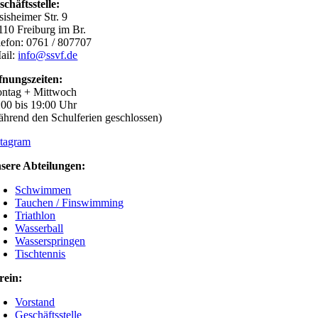
schäftsstelle:
sisheimer Str. 9
110 Freiburg im Br.
lefon: 0761 / 807707
ail:
info@ssvf.de
fnungszeiten:
ntag + Mittwoch
:00 bis 19:00 Uhr
ährend den Schulferien geschlossen)
stagram
sere Abteilungen:
Schwimmen
Tauchen / Finswimming
Triathlon
Wasserball
Wasserspringen
Tischtennis
rein:
Vorstand
Geschäftsstelle