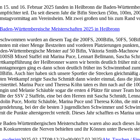
 15. und 16. Februar 2025 fanden in Heilbronn die Baden-Württembergi
mpfrichter teil. Da seit diesem Jahr die Bifin Strecken (50m, 100m
mstagvormittag am Vereinsheim. Mit zwei großen und bis zum Rand vo
schwommen wurden an diesem Tag die 200FS, 200Bifin, 50FS, 50Bifin, 
nnten mit einer Menge Bestzeiten und vorderen Platzierungen punkten
den-Württembergische Meister auf 50 Bifin, Viktoria Smith-Machnow ge
100SB Mixed Staffel mit Marina Puce, Lennart Bellmann, Sascha Schm
ttkampfführung der Heilbronner waren wir bereits deutlich früher mi
nntagmorgen ging es dann schon deutlich früher ins Schwimmbad zu
0Bifin. Auch hier haben sich unsere Sportler die Strecken gleichmäßig 
sten Wettkampf zeigte Sascha Schmidt dann wieder einmal, dass die j
istertitel. Marina Puce und Theresa Köhn taten es ihm nach auf die 1
ngin und Melanie Schäuble sogar die ersten 4 Plätze für unser Team ho
ellte der SSV 2 Staffeln, eine bei den Herren mit Sascha Schmidt, Lenn
idolin Puce, Moritz Schäuble, Marina Puce und Theresa Köhn, die mit 
gendehrung, bei der die besten 3 jugendlichen Schwimmer und Schwim
mit die Punkte alterstgerecht verteilt. Dieses Jahr schafften es Marina
e Baden-Württembergischen Meisterschaften waren also auch dieses Jah
n Konkurrenten die Nerven behielten und ihr Können unter Beweis stellt
swdesign
2025-02-17T08:12:23+00:00
17.02.2025
|
Abt. Tauchen / Fi