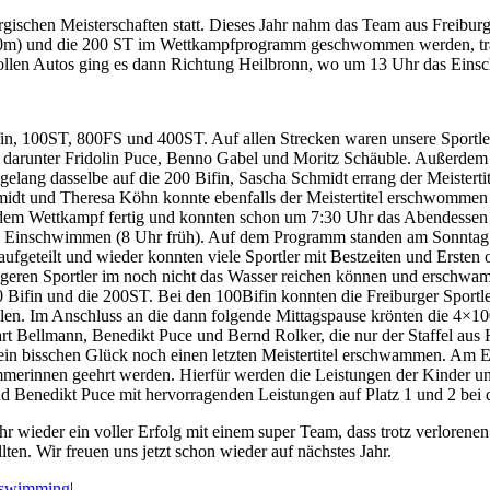
schen Meisterschaften statt. Dieses Jahr nahm das Team aus Freiburg
, 200m) und die 200 ST im Wettkampfprogramm geschwommen werden, t
llen Autos ging es dann Richtung Heilbronn, wo um 13 Uhr das Eins
100ST, 800FS und 400ST. Auf allen Strecken waren unsere Sportler v
, darunter Fridolin Puce, Benno Gabel und Moritz Schäuble. Außerde
lang dasselbe auf die 200 Bifin, Sascha Schmidt errang der Meistert
idt und Theresa Köhn konnte ebenfalls der Meistertitel erschwommen 
t dem Wettkampf fertig und konnten schon um 7:30 Uhr das Abendesse
m Einschwimmen (8 Uhr früh). Auf dem Programm standen am Sonnta
aufgeteilt und wieder konnten viele Sportler mit Bestzeiten und Ersten
üngeren Sportler im noch nicht das Wasser reichen können und erschw
00 Bifin und die 200ST. Bei den 100Bifin konnten die Freiburger Spor
len. Im Anschluss an die dann folgende Mittagspause krönten die 4×10
art Bellmann, Benedikt Puce und Bernd Rolker, die nur der Staffel aus 
ein bisschen Glück noch einen letzten Meistertitel erschwammen. Am 
merinnen geehrt werden. Hierfür werden die Leistungen der Kinder un
 und Benedikt Puce mit hervorragenden Leistungen auf Platz 1 und 2 bei 
r wieder ein voller Erfolg mit einem super Team, dass trotz verlorene
en. Wir freuen uns jetzt schon wieder auf nächstes Jahr.
nswimming
|