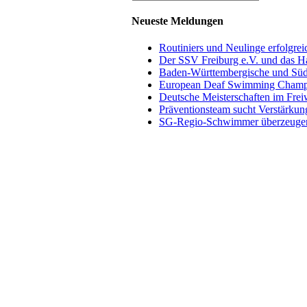
den
Abteilungen
Neueste Meldungen
Routiniers und Neulinge erfolgre
Der SSV Freiburg e.V. und das H
Baden-Württembergische und Süd
European Deaf Swimming Champio
Deutsche Meisterschaften im Fre
Präventionsteam sucht Verstärkun
SG-Regio-Schwimmer überzeugen 