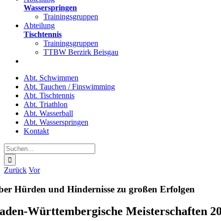
Wasserspringen
Trainingsgruppen
Abteilung
Tischtennis
Trainingsgruppen
TTBW Berzirk Beisgau
Abt. Schwimmen
Abt. Tauchen / Finswimming
Abt. Tischtennis
Abt. Triathlon
Abt. Wasserball
Abt. Wasserspringen
Kontakt
Suche
nach:
Zurück
Vor
ber Hürden und Hindernisse zu großen Erfolgen
aden-Württembergische Meisterschaften 20