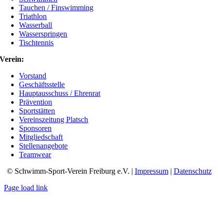
Tauchen / Finswimming
Triathlon
Wasserball
Wasserspringen
Tischtennis
Verein:
Vorstand
Geschäftsstelle
Hauptausschuss / Ehrenrat
Prävention
Sportstätten
Vereinszeitung Platsch
Sponsoren
Mitgliedschaft
Stellenangebote
Teamwear
© Schwimm-Sport-Verein Freiburg e.V. |
Impressum
|
Datenschutz
Page load link
Nach
oben