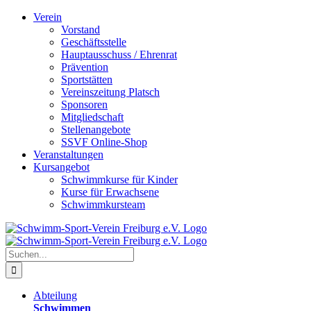
Zum
Verein
Inhalt
Vorstand
springen
Geschäftsstelle
Hauptausschuss / Ehrenrat
Prävention
Sportstätten
Vereinszeitung Platsch
Sponsoren
Mitgliedschaft
Stellenangebote
SSVF Online-Shop
Veranstaltungen
Kursangebot
Schwimmkurse für Kinder
Kurse für Erwachsene
Schwimmkursteam
Suche
nach:
Abteilung
Schwimmen