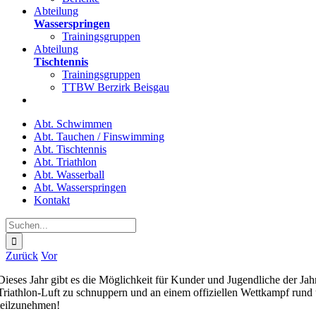
Abteilung
Wasserspringen
Trainingsgruppen
Abteilung
Tischtennis
Trainingsgruppen
TTBW Berzirk Beisgau
Abt. Schwimmen
Abt. Tauchen / Finswimming
Abt. Tischtennis
Abt. Triathlon
Abt. Wasserball
Abt. Wasserspringen
Kontakt
Suche
nach:
Zurück
Vor
Dieses Jahr gibt es die Möglichkeit für Kunder und Jugendliche der J
Triathlon-Luft zu schnuppern und an einem offiziellen Wettkampf rund
teilzunehmen!