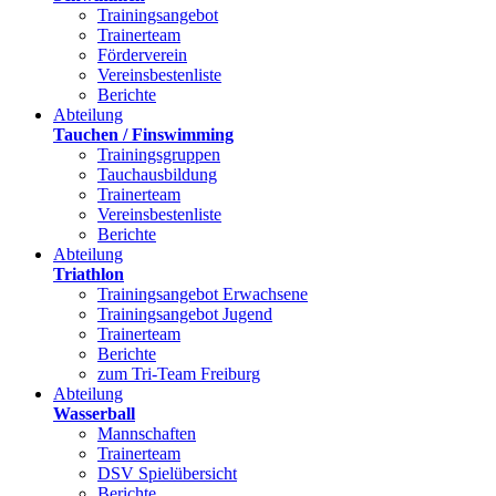
Trainingsangebot
Trainerteam
Förderverein
Vereinsbestenliste
Berichte
Abteilung
Tauchen / Finswimming
Trainingsgruppen
Tauchausbildung
Trainerteam
Vereinsbestenliste
Berichte
Abteilung
Triathlon
Trainingsangebot Erwachsene
Trainingsangebot Jugend
Trainerteam
Berichte
zum Tri-Team Freiburg
Abteilung
Wasserball
Mannschaften
Trainerteam
DSV Spielübersicht
Berichte