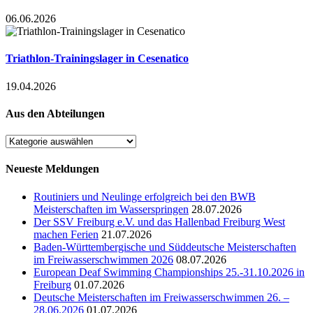
06.06.2026
Triathlon-Trainingslager in Cesenatico
19.04.2026
Aus den Abteilungen
Aus
den
Abteilungen
Neueste Meldungen
Routiniers und Neulinge erfolgreich bei den BWB
Meisterschaften im Wasserspringen
28.07.2026
Der SSV Freiburg e.V. und das Hallenbad Freiburg West
machen Ferien
21.07.2026
Baden-Württembergische und Süddeutsche Meisterschaften
im Freiwasserschwimmen 2026
08.07.2026
European Deaf Swimming Championships 25.-31.10.2026 in
Freiburg
01.07.2026
Deutsche Meisterschaften im Freiwasserschwimmen 26. –
28.06.2026
01.07.2026