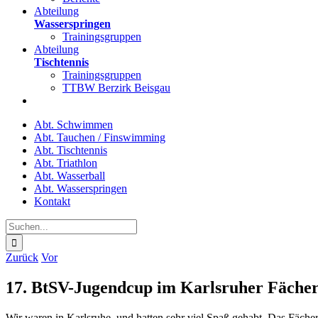
Abteilung
Wasserspringen
Trainingsgruppen
Abteilung
Tischtennis
Trainingsgruppen
TTBW Berzirk Beisgau
Abt. Schwimmen
Abt. Tauchen / Finswimming
Abt. Tischtennis
Abt. Triathlon
Abt. Wasserball
Abt. Wasserspringen
Kontakt
Suche
nach:
Zurück
Vor
17. BtSV-Jugendcup im Karlsruher Fäche
Wir waren in Karlsruhe, und hatten sehr viel Spaß gehabt. Das Fächerb