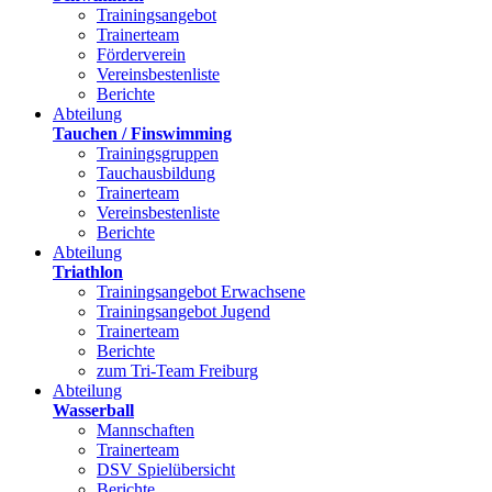
Trainingsangebot
Trainerteam
Förderverein
Vereinsbestenliste
Berichte
Abteilung
Tauchen / Finswimming
Trainingsgruppen
Tauchausbildung
Trainerteam
Vereinsbestenliste
Berichte
Abteilung
Triathlon
Trainingsangebot Erwachsene
Trainingsangebot Jugend
Trainerteam
Berichte
zum Tri-Team Freiburg
Abteilung
Wasserball
Mannschaften
Trainerteam
DSV Spielübersicht
Berichte