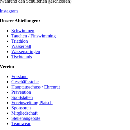
(während den Schulferien geschlossen)
Instagram
Unsere Abteilungen:
Schwimmen
Tauchen / Finswimming
Triathlon
Wasserball
Wasserspringen
Tischtennis
Verein:
Vorstand
Geschäftsstelle
Hauptausschuss / Ehrenrat
Prävention
Sportstätten
Vereinszeitung Platsch
Sponsoren
Mitgliedschaft
Stellenangebote
Teamwear