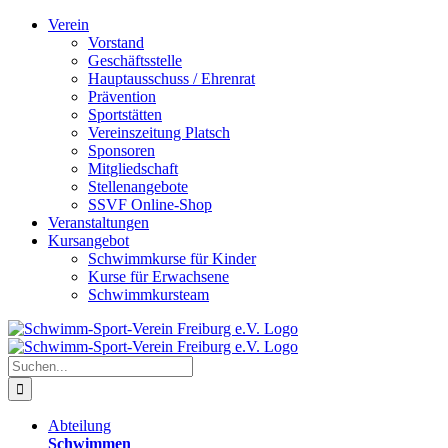
Zum
Verein
Inhalt
Vorstand
springen
Geschäftsstelle
Hauptausschuss / Ehrenrat
Prävention
Sportstätten
Vereinszeitung Platsch
Sponsoren
Mitgliedschaft
Stellenangebote
SSVF Online-Shop
Veranstaltungen
Kursangebot
Schwimmkurse für Kinder
Kurse für Erwachsene
Schwimmkursteam
Suche
nach:
Abteilung
Schwimmen