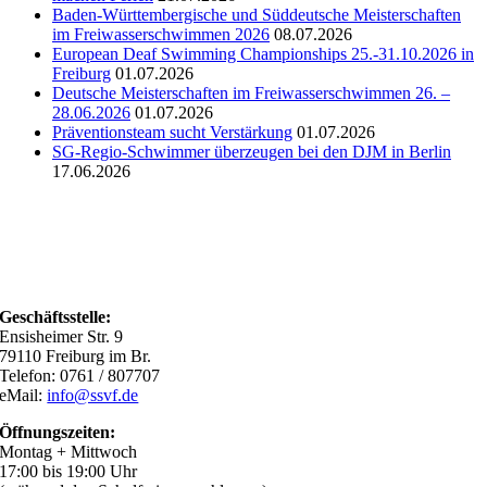
Baden-Württembergische und Süddeutsche Meisterschaften
im Freiwasserschwimmen 2026
08.07.2026
European Deaf Swimming Championships 25.-31.10.2026 in
Freiburg
01.07.2026
Deutsche Meisterschaften im Freiwasserschwimmen 26. –
28.06.2026
01.07.2026
Präventionsteam sucht Verstärkung
01.07.2026
SG-Regio-Schwimmer überzeugen bei den DJM in Berlin
17.06.2026
Geschäftsstelle:
Ensisheimer Str. 9
79110 Freiburg im Br.
Telefon: 0761 / 807707
eMail:
info@ssvf.de
Öffnungszeiten:
Montag + Mittwoch
17:00 bis 19:00 Uhr