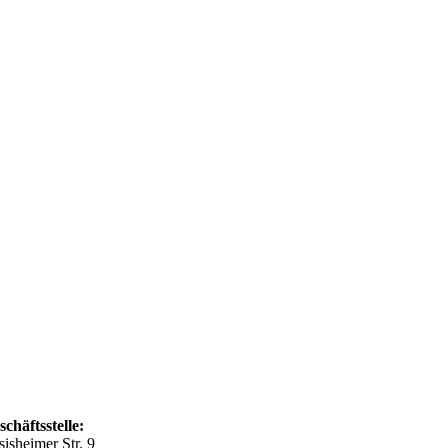
schäftsstelle:
sisheimer Str. 9