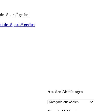
t des Sports“ geehrt
Aus den Abteilungen
Aus
den
Abteilungen