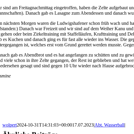
r sind am Freitagnachmittag eingetroffen, haben die Zelte aufgebaut un
nnschaften). Danach gab es Lasagne zum Abendessen und danach wurde 
 nächsten Morgen waren die Ludwigshafener schon früh wach und haben
fstanden:) Danach war Freizeit und wir sind auf dem Weiher Kanu un
 gehen oder beim Zirkeltraining mit Staffelläufen, Krafttraining und
b es Kuchen und danach ging es für fast alle wieder ins Wasser. Die ge
tergegangen ist, welches erst vom Grund gerettet werden musste. Geg
nach gab es Abendbrot und es hat angefangen zu schütten und zu gewit
nd viele schon in ihre Zelte gegangen, der Rest ist geblieben und hat w
edersehen gesagt und sind gegen 10 Uhr wieder nach Hause aufgebroche
smine
wolpert
2024-10-31T14:31:03+00:00
17.07.2023
|
Abt. Wasserball
|