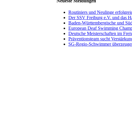
Neueste Meldungen
Routiniers und Neulinge erfolgre
Der SSV Freiburg e.V. und das H
Baden-Württembergische und Süd
European Deaf Swimming Champio
Deutsche Meisterschaften im Fre
Präventionsteam sucht Verstärkun
SG-Regio-Schwimmer überzeugen 