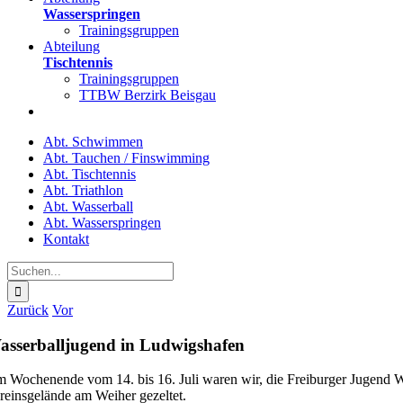
Wasserspringen
Trainingsgruppen
Abteilung
Tischtennis
Trainingsgruppen
TTBW Berzirk Beisgau
Abt. Schwimmen
Abt. Tauchen / Finswimming
Abt. Tischtennis
Abt. Triathlon
Abt. Wasserball
Abt. Wasserspringen
Kontakt
Suche
nach:
Zurück
Vor
asserballjugend in Ludwigshafen
 Wochenende vom 14. bis 16. Juli waren wir, die Freiburger Jugend 
reinsgelände am Weiher gezeltet.