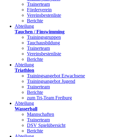
Trainerteam
Förderverein
Vereinsbestenliste
Berichte
Abteilung
Tauchen / Finswimming
Trainingsgruppen
Tauchausbildung
Trainerteam
Vereinsbestenliste
Berichte
Abteilung
Triathlon
Trainingsangebot Erwachsene
Trainingsangebot Jugend
Trainerteam
Berichte
zum Tri-Team Freiburg
Abteilung
Wasserball
Mannschaften
Trainerteam
DSV Spielübersicht
Berichte
Abteilung