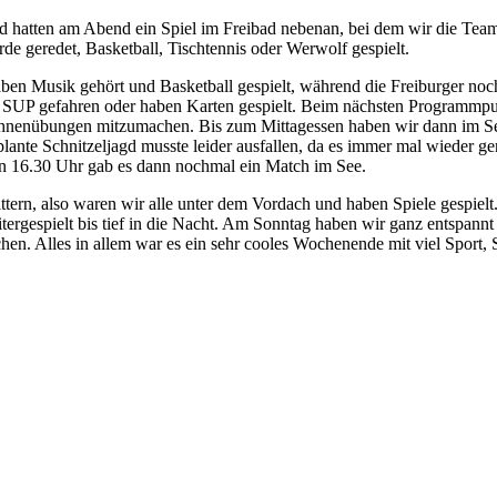
d hatten am Abend ein Spiel im Freibad nebenan, bei dem wir die Teams
geredet, Basketball, Tischtennis oder Werwolf gespielt.
 Musik gehört und Basketball gespielt, während die Freiburger noch 
d SUP gefahren oder haben Karten gespielt. Beim nächsten Programmp
 Dehnenübungen mitzumachen. Bis zum Mittagessen haben wir dann im Se
plante Schnitzeljagd musste leider ausfallen, da es immer mal wieder g
en 16.30 Uhr gab es dann nochmal ein Match im See.
tern, also waren wir alle unter dem Vordach und haben Spiele gespiel
eitergespielt bis tief in die Nacht. Am Sonntag haben wir ganz entspannt
n. Alles in allem war es ein sehr cooles Wochenende mit viel Sport, 