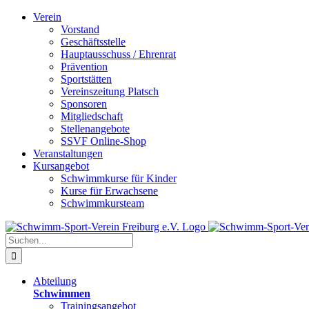
Zum
Verein
Inhalt
Vorstand
springen
Geschäftsstelle
Hauptausschuss / Ehrenrat
Prävention
Sportstätten
Vereinszeitung Platsch
Sponsoren
Mitgliedschaft
Stellenangebote
SSVF Online-Shop
Veranstaltungen
Kursangebot
Schwimmkurse für Kinder
Kurse für Erwachsene
Schwimmkursteam
Suche
nach:
Abteilung
Schwimmen
Trainingsangebot