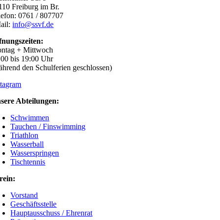
110 Freiburg im Br.
lefon: 0761 / 807707
ail:
info@ssvf.de
fnungszeiten:
ntag + Mittwoch
:00 bis 19:00 Uhr
ährend den Schulferien geschlossen)
stagram
sere Abteilungen:
Schwimmen
Tauchen / Finswimming
Triathlon
Wasserball
Wasserspringen
Tischtennis
rein:
Vorstand
Geschäftsstelle
Hauptausschuss / Ehrenrat