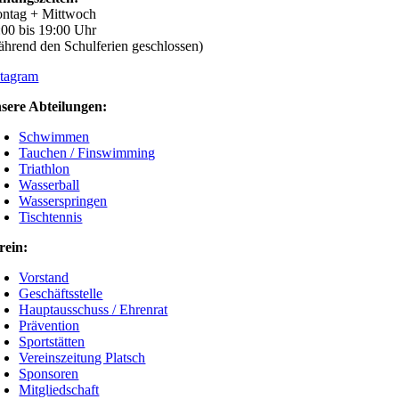
ntag + Mittwoch
:00 bis 19:00 Uhr
ährend den Schulferien geschlossen)
stagram
sere Abteilungen:
Schwimmen
Tauchen / Finswimming
Triathlon
Wasserball
Wasserspringen
Tischtennis
rein:
Vorstand
Geschäftsstelle
Hauptausschuss / Ehrenrat
Prävention
Sportstätten
Vereinszeitung Platsch
Sponsoren
Mitgliedschaft