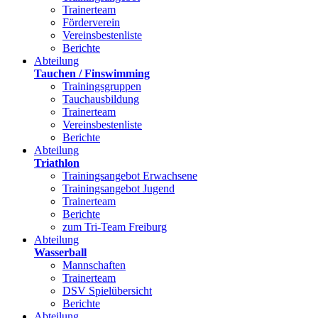
Trainerteam
Förderverein
Vereinsbestenliste
Berichte
Abteilung
Tauchen / Finswimming
Trainingsgruppen
Tauchausbildung
Trainerteam
Vereinsbestenliste
Berichte
Abteilung
Triathlon
Trainingsangebot Erwachsene
Trainingsangebot Jugend
Trainerteam
Berichte
zum Tri-Team Freiburg
Abteilung
Wasserball
Mannschaften
Trainerteam
DSV Spielübersicht
Berichte
Abteilung