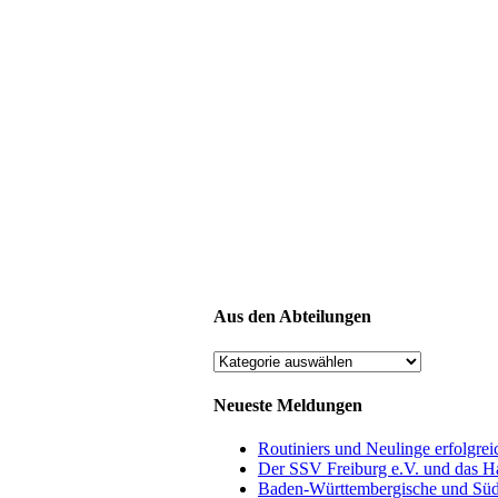
Aus den Abteilungen
Aus
den
Abteilungen
Neueste Meldungen
Routiniers und Neulinge erfolgre
Der SSV Freiburg e.V. und das H
Baden-Württembergische und Süd