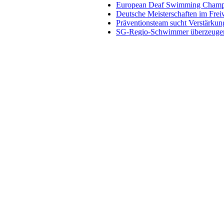
European Deaf Swimming Champio
Deutsche Meisterschaften im Fre
Präventionsteam sucht Verstärkun
SG-Regio-Schwimmer überzeugen 