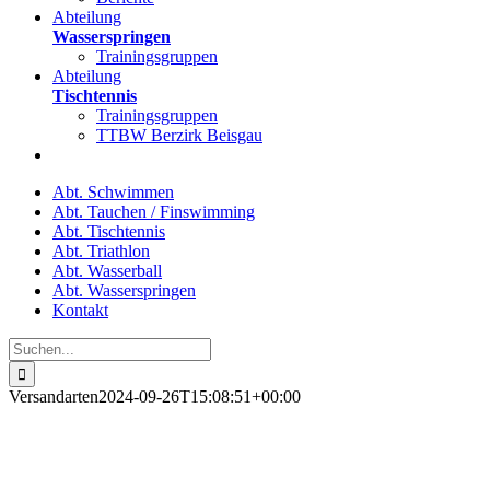
Abteilung
Wasserspringen
Trainingsgruppen
Abteilung
Tischtennis
Trainingsgruppen
TTBW Berzirk Beisgau
Abt. Schwimmen
Abt. Tauchen / Finswimming
Abt. Tischtennis
Abt. Triathlon
Abt. Wasserball
Abt. Wasserspringen
Kontakt
Suche
nach:
Versandarten
2024-09-26T15:08:51+00:00