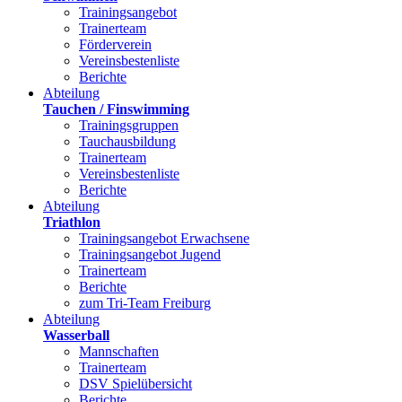
Trainingsangebot
Trainerteam
Förderverein
Vereinsbestenliste
Berichte
Abteilung
Tauchen / Finswimming
Trainingsgruppen
Tauchausbildung
Trainerteam
Vereinsbestenliste
Berichte
Abteilung
Triathlon
Trainingsangebot Erwachsene
Trainingsangebot Jugend
Trainerteam
Berichte
zum Tri-Team Freiburg
Abteilung
Wasserball
Mannschaften
Trainerteam
DSV Spielübersicht
Berichte