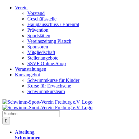
Zum
Verein
Inhalt
Vorstand
springen
Geschäftsstelle
Hauptausschuss / Ehrenrat
Prävention
Sportstätten
Vereinszeitung Platsch
Sponsoren
Mitgliedschaft
Stellenangebote
SSVF Online-Shop
Veranstaltungen
Kursangebot
Schwimmkurse für Kinder
Kurse für Erwachsene
Schwimmkursteam
Suche
nach:
Abteilung
Schwimmen