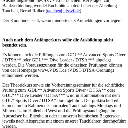
Ausbildungskonto des SSVF Abt. Tauchen. Bei Fragen zur
Bankverbindung wendet Euch bitte an den Leiter der Abteilung
Tauchen, Bernd Rolker (
tauchen[at]ssvf.de
).
Der Kurs findet statt, wenn mindestens 3 Anmeldungen vorliegen!
Auch nach dem Anfängerkurs sollte die Ausbildung nicht
beendet sein
.
Es können auch die Prüfungen zum GDL** Advanced Sports Diver
/ DTSA** oder GDL*** Dive Leader / DTSA*** abgelegt
werden. Die Voraussetzungen für die einzelnen Prüfungen können
von der Homepage www.VDST.de (VDST-DTSA-Ordnung)
entnommen werden.
Der Theoriekurs sowie ein Vorbereitungsseminar für die schriftliche
Prüfung zum GDL** Advanced Sports Diver / DTSA** oder
GDL*** Dive Leader / DTSA*** wird in Kombination mit dem
GDL* Sports Diver / DTSA* durchgeführt . Der praktische Teil
kann dann im Rahmen des normalen Tauchtrainings Montags und
Mittwochs im Hallenbad West und die Prüfungstauchgänge im
Apostelsee bei Ettenheim oder in unseren heimischen Baggerseen,
jeweils nach Absprache mit einem unserer Tauchlehrer, durchgeführt
werden.