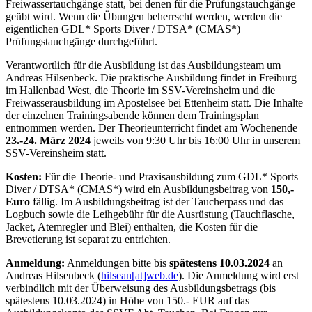
Freiwassertauchgänge statt, bei denen für die Prüfungstauchgänge
geübt wird. Wenn die Übungen beherrscht werden, werden die
eigentlichen GDL* Sports Diver / DTSA* (CMAS*)
Prüfungstauchgänge durchgeführt.
Verantwortlich für die Ausbildung ist das Ausbildungsteam um
Andreas Hilsenbeck. Die praktische Ausbildung findet in Freiburg
im Hallenbad West, die Theorie im SSV-Vereinsheim und die
Freiwasserausbildung im Apostelsee bei Ettenheim statt. Die Inhalte
der einzelnen Trainingsabende können dem Trainingsplan
entnommen werden. Der Theorieunterricht findet am Wochenende
23.-24
. März 2024
jeweils von 9:30 Uhr bis 16:00 Uhr in unserem
SSV-Vereinsheim statt.
Kosten:
Für die Theorie- und Praxisausbildung zum GDL* Sports
Diver / DTSA* (CMAS*) wird ein Ausbildungsbeitrag von
150,-
Euro
fällig. Im Ausbildungsbeitrag ist der Taucherpass und das
Logbuch sowie die Leihgebühr für die Ausrüstung (Tauchflasche,
Jacket, Atemregler und Blei) enthalten, die Kosten für die
Brevetierung ist separat zu entrichten.
Anmeldung:
Anmeldungen bitte bis
spätestens 10.03.2024
an
Andreas Hilsenbeck (
hilsean[at]web.de
). Die Anmeldung wird erst
verbindlich mit der Überweisung des Ausbildungsbetrags (bis
spätestens 10.03.2024) in Höhe von 150.- EUR auf das