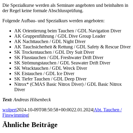
Die Spezialkurse werden als Seminare angeboten und beinhalten in
der Regel keine formale Abschlussprüfung.
Folgende Aufbau- und Spezialkurs werden angeboten:
AK Orientierung beim Tauchen / GDL Navigation Diver
AK Gruppenführung / GDL Dive Group Leader
AK Nachttauchen / GDL Night Diver
AK Tauchsicherheit & Rettung / GDL Safety & Rescue Diver
SK Trockentauchen / GDL Dry Suit Diver
SK Flusstauchen / GDL Freshwater Drift Diver
SK Strömungstauchen / GDL Seawater Drift Diver
SK Wracktauchen / GDL Wreck Diver
SK Eistauchen / GDL Ice Diver
SK Tiefer Tauchen / GDL Deep Diver
Nitrox* (CMAS Basic Nitrox Diver) / GDL Basic Nitrox
Diver
Text:
Andreas Hilsenbeck
wolpert
2024-10-09T08:50:58+00:00
22.01.2024
|
Abt. Tauchen /
Finswimming
|
Ähnliche Beiträge