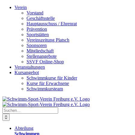
Zum
Verein
Inhalt
Vorstand
springen
Geschäftsstelle
Hauptausschuss / Ehrenrat
Prävention
Sportstätten
Vereinszeitung Platsch
Sponsoren
Mitgliedschaft
Stellenangebote
SSVF Online-Shop
Veranstaltungen
Kursangebot
Schwimmkurse für Kinder
Kurse für Erwachsene
Schwimmkursteam
Suche
nach:
Abteilung
Schwimmen