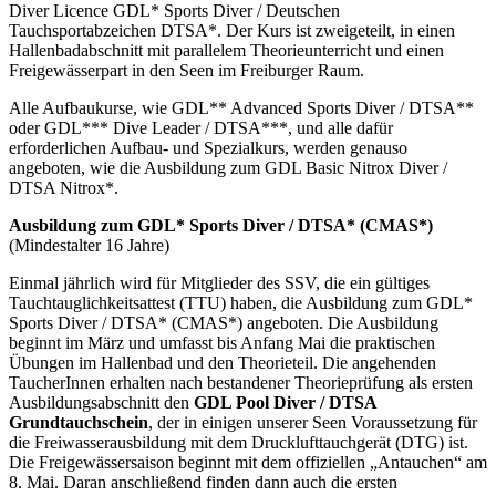
Diver Licence GDL* Sports Diver / Deutschen
Tauchsportabzeichen DTSA*. Der Kurs ist zweigeteilt, in einen
Hallenbadabschnitt mit parallelem Theorieunterricht und einen
Freigewässerpart in den Seen im Freiburger Raum.
Alle Aufbaukurse, wie GDL** Advanced Sports Diver / DTSA**
oder GDL*** Dive Leader / DTSA***, und alle dafür
erforderlichen Aufbau- und Spezialkurs, werden genauso
angeboten, wie die Ausbildung zum GDL Basic Nitrox Diver /
DTSA Nitrox*.
Ausbildung zum GDL* Sports Diver / DTSA* (CMAS
*)
(Mindestalter 16 Jahre)
Einmal jährlich wird für Mitglieder des SSV, die ein gültiges
Tauchtauglichkeitsattest (TTU) haben, die Ausbildung zum GDL*
Sports Diver / DTSA* (CMAS*) angeboten. Die Ausbildung
beginnt im März und umfasst bis Anfang Mai die praktischen
Übungen im Hallenbad und den Theorieteil. Die angehenden
TaucherInnen erhalten nach bestandener Theorieprüfung als ersten
Ausbildungsabschnitt den
GDL Pool Diver / DTSA
Grundtauchschein
, der in einigen unserer Seen Voraussetzung für
die Freiwasserausbildung mit dem Drucklufttauchgerät (DTG) ist.
Die Freigewässersaison beginnt mit dem offiziellen „Antauchen“ am
8. Mai. Daran anschließend finden dann auch die ersten