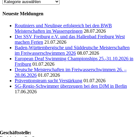
Aus
den
Abteilungen
Neueste Meldungen
Routiniers und Neulinge erfolgreich bei den BWB
Meisterschaften im Wasserspringen
28.07.2026
Der SSV Freiburg e.V. und das Hallenbad Freiburg West
machen Ferien
21.07.2026
Baden-Württembergische und Süddeutsche Meisterschaften
im Freiwasserschwimmen 2026
08.07.2026
European Deaf Swimming Championships 25.-31.10.2026 in
Freiburg
01.07.2026
Deutsche Meisterschaften im Freiwasserschwimmen 26. –
28.06.2026
01.07.2026
Präventionsteam sucht Verstärkung
01.07.2026
SG-Regio-Schwimmer überzeugen bei den DJM in Berlin
17.06.2026
Geschäftsstelle: