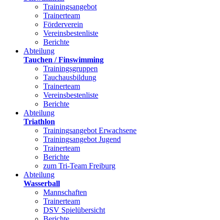
Trainingsangebot
Trainerteam
Förderverein
Vereinsbestenliste
Berichte
Abteilung
Tauchen / Finswimming
Trainingsgruppen
Tauchausbildung
Trainerteam
Vereinsbestenliste
Berichte
Abteilung
Triathlon
Trainingsangebot Erwachsene
Trainingsangebot Jugend
Trainerteam
Berichte
zum Tri-Team Freiburg
Abteilung
Wasserball
Mannschaften
Trainerteam
DSV Spielübersicht
Berichte