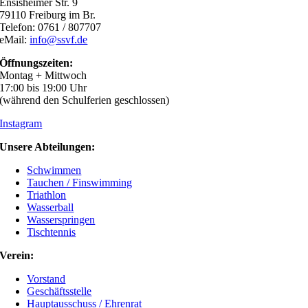
Ensisheimer Str. 9
79110 Freiburg im Br.
Telefon: 0761 / 807707
eMail:
info@ssvf.de
Öffnungszeiten:
Montag + Mittwoch
17:00 bis 19:00 Uhr
(während den Schulferien geschlossen)
Instagram
Unsere Abteilungen:
Schwimmen
Tauchen / Finswimming
Triathlon
Wasserball
Wasserspringen
Tischtennis
Verein:
Vorstand
Geschäftsstelle
Hauptausschuss / Ehrenrat