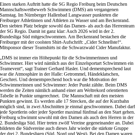
Einen starken Auftritt hatte die SG Regio Freiburg beim Deutschen
Mannschaftswettbewerb Schwimmen (DMS) am vergangenen
Samstag. Im Nürnberger Hallenbad Langwasser punkteten die
Freiburger Athletinnen und Athleten zu Wasser und am Beckenrand.
Den siebten Platz belegte sowohl das Damen- als auch das Herrenteam
der SG Regio. Damit ist ganz klar: Auch 2026 wird in der 2.
Bundesliga Süd mitgeschwommen. Am Beckenrand bestachen die
Freiburger mit der coolsten Shirt-Aufschrift: „Cider Schnellste!“.
Mitsponsor dieser Teamshirts ist die Schwarzwald Cider Manufaktur.
„DMS ist immer ein Höhepunkt für die Schwimmerinnen und
Schwimmer. Hier wird nämlich aus der Einzelsportart Schwimmen ein
Teamevent“, sagt Trainer Gerhard Hasler. Und dementsprechend laut
war die Atmosphäre in der Halle: Getrommel, Händeklatschen,
Geschrei. Und dementsprechend hoch war die Motivation der
Schwimmerinnen und Schwimmer: Jeder Punkt zählte. Beim DMS
werden die Zeiten nämlich anhand einer am Weltrekord orientierten
Tabelle in Punkte umgerechnet.
Die Mannschaft mit den meisten
Punkten gewinnt. Es werden alle 17 Strecken, die auf der Kurzbahn
möglich sind, in zwei Abschnitten je einmal geschwommen. Dabei dar
jede Sportlerin oder jeder Sportler maximal fünfmal an den Start gehen
Freiburg schwimmt sowohl mit den Damen als auch den Herren in der
2. Bundesliga Süd. Hier treten zwölf Vereine gegeneinander an. Dabei
bildeten die Südvereine auch dieses Jahr wieder die stärkste Gruppe
der drei 2. Bundesligen (Süd, Nord und West). Bei den Damen waren