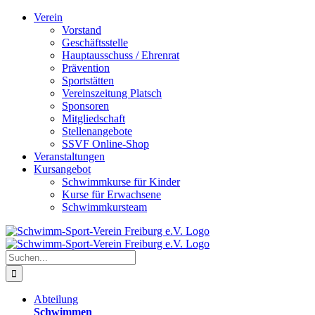
Zum
Verein
Inhalt
Vorstand
springen
Geschäftsstelle
Hauptausschuss / Ehrenrat
Prävention
Sportstätten
Vereinszeitung Platsch
Sponsoren
Mitgliedschaft
Stellenangebote
SSVF Online-Shop
Veranstaltungen
Kursangebot
Schwimmkurse für Kinder
Kurse für Erwachsene
Schwimmkursteam
Suche
nach:
Abteilung
Schwimmen