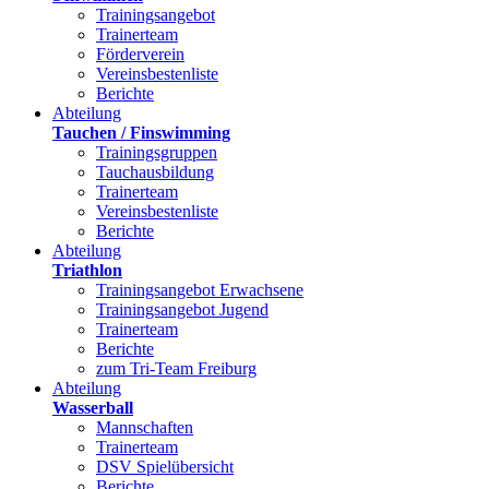
Trainingsangebot
Trainerteam
Förderverein
Vereinsbestenliste
Berichte
Abteilung
Tauchen / Finswimming
Trainingsgruppen
Tauchausbildung
Trainerteam
Vereinsbestenliste
Berichte
Abteilung
Triathlon
Trainingsangebot Erwachsene
Trainingsangebot Jugend
Trainerteam
Berichte
zum Tri-Team Freiburg
Abteilung
Wasserball
Mannschaften
Trainerteam
DSV Spielübersicht
Berichte