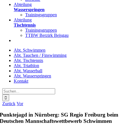
Abteilung
Wasserspringen
Trainingsgruppen
Abteilung
Tischtennis
Trainingsgruppen
TTBW Berzirk Beisgau
Abt. Schwimmen
Abt. Tauchen / Finswimming
Abt. Tischtennis
Abt. Triathlon
Abt. Wasserball
Abt. Wasserspringen
Kontakt
Suche
nach:
Zurück
Vor
Punktejagd in Nürnberg: SG Regio Freiburg beim
Deutschen Mannschaftswettbewerb Schwimmen