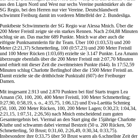
aus den Ligen Nord und West nur sechs Vereine punktstärker als die
SG Regio, bei den Herren nur vier Vereine. Deutschlandweit
schwimmt Freiburg damit im vorderen Mittelfeld der 2. Bundesliga.
Punktbeste Schwimmerin der SG Regio war Alessa Mnich. Über die
200 Meter Freistil zeigte sie ein starkes Rennen. Nach 2:04,88 Minuten
schlug sie an. Das machte 689 Punkte. Mnich war aber auch die
eifrigste Punktsammlerin für ihr Team. Über 100 (1:03,53) und 200
Meter (2:21,37) Schmetterling, 100 (0:57,23) und 200 Meter Freistil
und 100 Meter Rücken (1:03,69) erzielte sie 3.147 Punkte. Lea Amann
überzeugte ebenfalls über die 200 Meter Freistil mit 2:07,70 Minuten
und erhielt mit dieser Zeit die zweitmeisten Punkte (644). In 17:52,59
Minuten schlug Charlotte Berlinghof über die 1500 Meter Freistil an.
Damit erzielte sie die dritthöchste Punktzahl (607) der Freiburger
Damen.
Mit insgesamt 2.913 und 2.870 Punkten bei fünf Starts trugen Lea
Amann (50, 100, 200, 400 Meter Freistil, 100 Meter Schmetterling;
0:27,90, 0:58,19, s. o., 4:35,75, 1:06,12) und Eva-Laetitia Schmieg
(50, 100, 200 Meter Rücken, 100, 200 Meter Lagen; 0:30,23; 1:04,34,
2:21,15, 1:07,51, 2:26,56) nach Mnich entscheidend zum guten
Gesamtergebnis bei. Viermal an den Start ging die 15jährige Charlotte
Kluthe und schwamm dabei viermal Bestzeit (50 u. 200 Rücken, 50
Schmetterling, 50 Brust; 0:31,60, 2:26,49, 0:30,34, 0:33,75).
Insbesondere ihre 0:33,75 über 50 Brust waren als 6.schnellste Zeit der