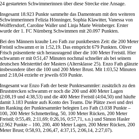
24 gestarteten Schwimmerinnen über diese Strecke eine Ansage.
Insgesamt 18.923 Punkte sammelte das Damenteam mit den weiteren
Schwimmerinnen Felizia Hönninger, Sophia Klawitter, Vanessa von
Wolffersdorf, Caroline Waller und Linja Marie Weinberger. Erster
wurde der 1. FC Nürnberg Schwimmen mit 20.097 Punkten.
Bei den Männern kraulte Leo Fath zur punktbesten Zeit: die 200 Meter
Freistil schwamm er in 1:52,19. Das entspricht 679 Punkten. Oliver
Frisch präsentierte sich herausragend über die 100 Meter Freistil. Hier
schwamm er mit 0:51,47 Minuten nochmal schneller als bei seinem
deutschen Meistertitel der Masters (Altersklasse 25). Enzo Fath glänzte
insbesondere über die 100 und 200 Meter Brust. Mit 1:03,52 Minuten
und 2:18,04 erzielte er jeweils 659 Punkte.
Insgesamt war Enzo Fath der beste Punktesammler: zusätzlich zu den
Bruststrecken schwamm er noch die 200 und 400 Meter Lagen
(2:08,19 und 4:38,53) und die 400 Meter Freistil (4:04,50) und häufte
damit 3.183 Punkte aufs Konto des Teams. Die Plätze zwei und drei
im Ranking der Punktesammler belegten Leo Fath (3.038 Punkte –
100, 200 Meter Schmetterling, 50, 100 Meter Rücken, 200 Meter
Freistil; 0:55,49, 2:11,69; 0:26,16, 0:57,71, s.o.) und Simon Hasler
(2.962 Punkte – 100, 200, 400 Meter Lagen, 200 Meter Rücken, 200
Meter Brust; 0:58,93, 2:06,47, 4:37,15, 2:06,14, 2:27,07).