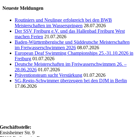
den
Abteilungen
Neueste Meldungen
Routiniers und Neulinge erfolgreich bei den BWB
Meisterschaften im Wasserspringen
28.07.2026
Der SSV Freiburg e.V. und das Hallenbad Freiburg West
machen Ferien
21.07.2026
Baden-Württembergische und Süddeutsche Meisterschaften
im Freiwasserschwimmen 2026
08.07.2026
European Deaf Swimming Championships 25.-31.10.2026 in
Freiburg
01.07.2026
Deutsche Meisterschaften im Freiwasserschwimmen 26. –
28.06.2026
01.07.2026
Präventionsteam sucht Verstärkung
01.07.2026
SG-Regio-Schwimmer überzeugen bei den DJM in Berlin
17.06.2026
Geschäftsstelle:
Ensisheimer Str. 9