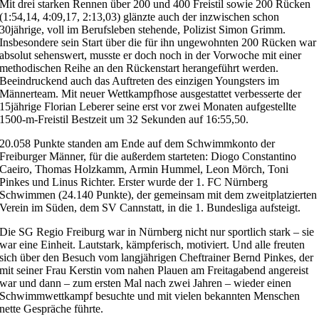
Mit drei starken Rennen über 200 und 400 Freistil sowie 200 Rücken
(1:54,14, 4:09,17, 2:13,03) glänzte auch der inzwischen schon
30jährige, voll im Berufsleben stehende, Polizist Simon Grimm.
Insbesondere sein Start über die für ihn ungewohnten 200 Rücken war
absolut sehenswert, musste er doch noch in der Vorwoche mit einer
methodischen Reihe an den Rückenstart herangeführt werden.
Beeindruckend auch das Auftreten des einzigen Youngsters im
Männerteam. Mit neuer Wettkampfhose ausgestattet verbesserte der
15jährige Florian Leberer seine erst vor zwei Monaten aufgestellte
1500-m-Freistil Bestzeit um 32 Sekunden auf 16:55,50.
20.058 Punkte standen am Ende auf dem Schwimmkonto der
Freiburger Männer, für die außerdem starteten: Diogo Constantino
Caeiro, Thomas Holzkamm, Armin Hummel, Leon Mörch, Toni
Pinkes und Linus Richter. Erster wurde der 1. FC Nürnberg
Schwimmen (24.140 Punkte), der gemeinsam mit dem zweitplatzierten
Verein im Süden, dem SV Cannstatt, in die 1. Bundesliga aufsteigt.
Die SG Regio Freiburg war in Nürnberg nicht nur sportlich stark – sie
war eine Einheit. Lautstark, kämpferisch, motiviert. Und alle freuten
sich über den Besuch vom langjährigen Cheftrainer Bernd Pinkes, der
mit seiner Frau Kerstin vom nahen Plauen am Freitagabend angereist
war und dann – zum ersten Mal nach zwei Jahren – wieder einen
Schwimmwettkampf besuchte und mit vielen bekannten Menschen
nette Gespräche führte.