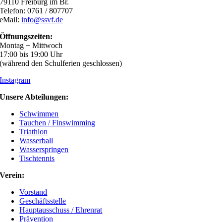
79110 Freiburg im Br.
Telefon: 0761 / 807707
eMail:
info@ssvf.de
Öffnungszeiten:
Montag + Mittwoch
17:00 bis 19:00 Uhr
(während den Schulferien geschlossen)
Instagram
Unsere Abteilungen:
Schwimmen
Tauchen / Finswimming
Triathlon
Wasserball
Wasserspringen
Tischtennis
Verein:
Vorstand
Geschäftsstelle
Hauptausschuss / Ehrenrat
Prävention